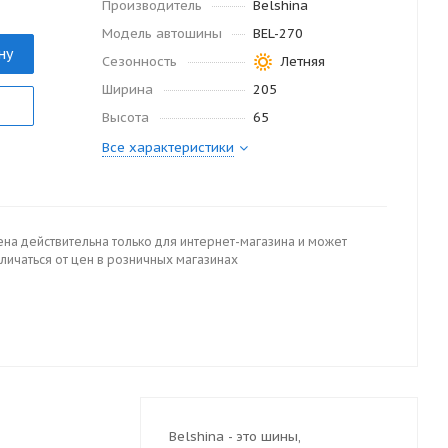
Производитель
Belshina
Модель автошины
BEL-270
ну
Сезонность
Летняя
Ширина
205
Высота
65
Все характеристики
ена действительна только для интернет-магазина и может
личаться от цен в розничных магазинах
Belshina - это шины,