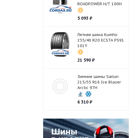
ROADPOWER H/T 100H
5 093
₽
Летняя шина Kumho
255/40 R20 ECSTA PS91
101Y
21 590
₽
Зимние шины Sailun
215/55 R16 Ice Blazer
Arctic 97H
6 310
₽