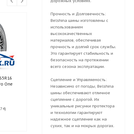
дорожных условиях.
Прочность и Долговечность:
Belshina шины изготовлены с
использованием
высококачественных
материалов, обеспечивая
прочность и долгий срок службы.
Это гарантирует стабильность и
безопасность на протяжении
всего сезона эксплуатации.
/65R16
Летняя шина FRONWAY
Летняя шина 
Сцепление и Управляемость:
ro One
205/65 R16 ECOGREEN 66
R16 EFFIVAN 
Независимо от погоды, Belshina
95H
шины обеспечивают отличное
сцепление с дорогой. Их
уникальные рисунки протектора
(74)
Нет в наличии
Есть в нали
и технологии гарантируют
4 662
₽
4 704
₽
надежное сцепление как на
сухих, так и на мокрых дорогах.