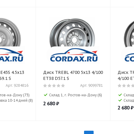
E45S 4.5x13
Диск TREBL 4700 5x13 4/100
Диск T
69.1 S
ET38 D57.1 S
4/100 E
Арт: 9284816
Арт: 9099781
остов-на-Дону
(73)
Склад 1, г. Ростов-на-Дону
(6)
Склад
авка 10-14 дней
(8)
Склад
2 680
₽
2 680
₽