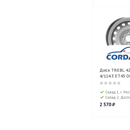
Диск TREBL 42
4/114.3 ET45 D
Склад 1, г. Р
Склад 2, Дост
2 570
₽