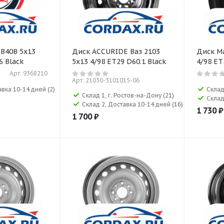
B40B 5x13
Диск ACCURIDE Ваз 2103
Диск Ma
6 Black
5x13 4/98 ET29 D60.1 Black
4/98 ET
Арт: 9368210
Арт: 21030-3101015-06
авка 10-14 дней
(2)
Склад
Склад 1, г. Ростов-на-Дону
(21)
Склад
Склад 2, Доставка 10-14 дней
(16)
1 730
₽
1 700
₽