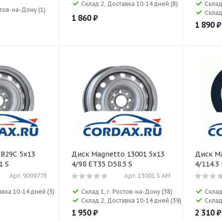
Склад 2, Доставка 10-14 дней
(8)
Склад
остов-на-Дону
(1)
Склад
1 860
₽
1 890
₽
B29C 5x13
Диск Magnetto 13001 5x13
Диск Ma
1 S
4/98 ET35 D58.5 S
4/114.3
Арт: 9099778
Арт: 13001 S AM
авка 10-14 дней
(3)
Склад 1, г. Ростов-на-Дону
(38)
Склад
Склад 2, Доставка 10-14 дней
(39)
Склад
1 950
₽
2 310
₽