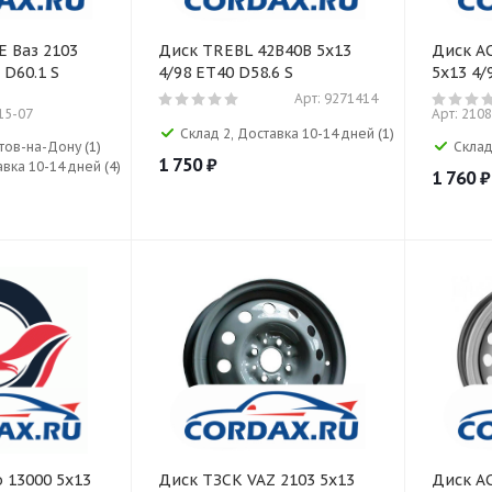
 Ваз 2103
Диск TREBL 42B40B 5x13
Диск A
 D60.1 S
4/98 ET40 D58.6 S
5x13 4/
Арт: 9271414
15-07
Арт: 210
Склад 2, Доставка 10-14 дней
(1)
остов-на-Дону
(1)
Склад
1 750
₽
авка 10-14 дней
(4)
1 760
₽
 13000 5x13
Диск ТЗСК VAZ 2103 5x13
Диск A