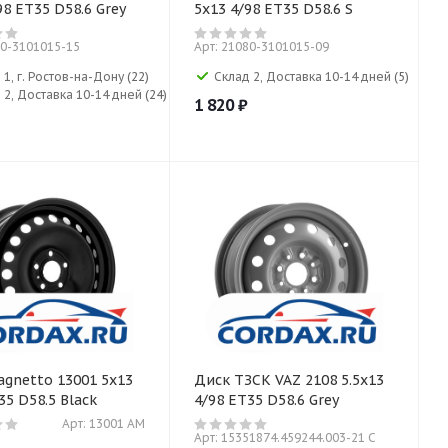
98 ET35 D58.6 Grey
5x13 4/98 ET35 D58.6 S
80-3101015-15
Арт: 21080-3101015-09
 1, г. Ростов-на-Дону
(22)
Склад 2, Доставка 10-14 дней
(5)
 2, Доставка 10-14 дней
(24)
1 820
₽
gnetto 13001 5x13
Диск ТЗСК VAZ 2108 5.5x13
35 D58.5 Black
4/98 ET35 D58.6 Grey
Арт: 13001 AM
Арт: 15351874.459244.003-21 С