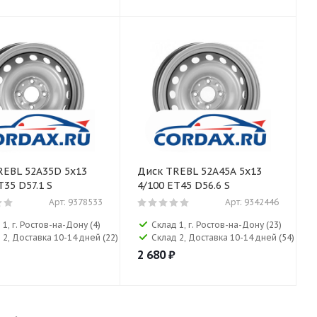
REBL 52A35D 5x13
Диск TREBL 52A45A 5x13
T35 D57.1 S
4/100 ET45 D56.6 S
Арт: 9378533
Арт: 9342446
 1, г. Ростов-на-Дону
(4)
Склад 1, г. Ростов-на-Дону
(23)
 2, Доставка 10-14 дней
(22)
Склад 2, Доставка 10-14 дней
(54)
2 680
₽