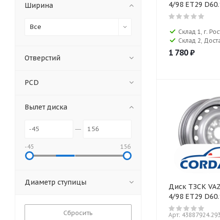
4/98 ET29 D60.
Ширина
Все
Склад 1, г. Р
Склад 2, Дост
1 780
₽
Отверстий
PCD
Вылет диска
-45
156
Диаметр ступицы
Диск ТЗСК VAZ
4/98 ET29 D60.
Сбросить
Арт: 43887924.29