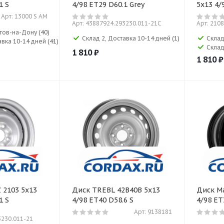
1 S
4/98 ET29 D60.1 Grey
5x13 4/
Арт: 13000 S AM
Арт: 43887924.293230.011-21C
Арт: 210
остов-на-Дону
(40)
Склад 2, Доставка 10-14 дней
(1)
Склад
авка 10-14 дней
(41)
Склад
1 810
₽
1 810
₽
 2103 5x13
Диск TREBL 42B40B 5x13
Диск Ma
1 S
4/98 ET40 D58.6 S
4/98 ET
Арт: 9138181
3230.011-21