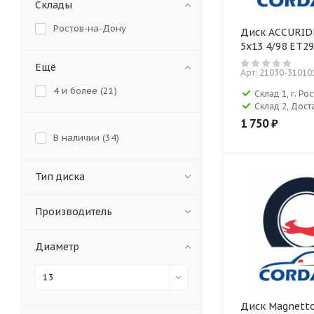
Склады
Ростов-на-Дону
Диск ACCURIDE
5x13 4/98 ET29
Ещё
Арт: 21030-31010
4 и более (
21
)
Склад 1, г. Р
Склад 2, Дост
1 750
₽
В наличии (
34
)
Тип диска
Производитель
Диаметр
13
Диск Magnetto