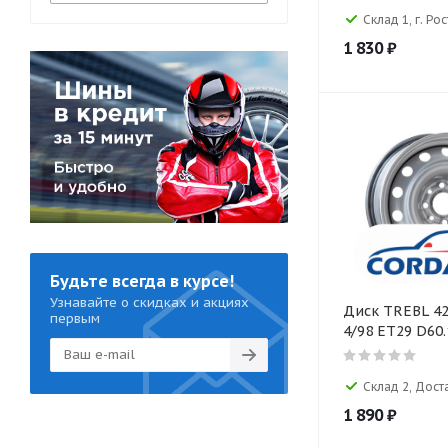
Склад 1, г. Р
1 830
₽
Будьте всегда в курсе!
Узнавайте о скидках и акциях
Диск TREBL 42
первым
4/98 ET29 D60.
Склад 2, Дост
1 890
₽