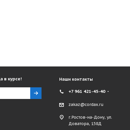
а в курсе!
Наши контакты
+7 961 421-45-40
zakaz@cordax.ru
г.Ростов-на-Дону, ул.
Доватора, 158Д