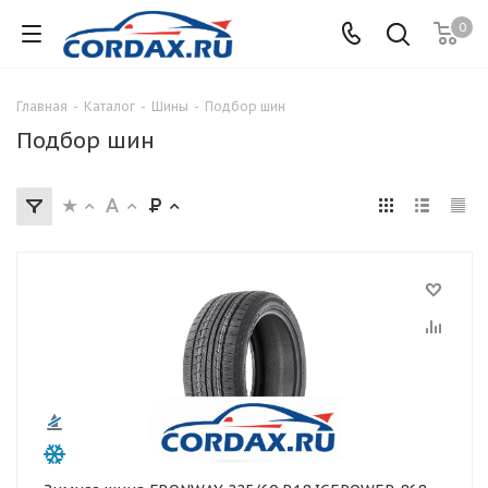
0
Главная
-
Каталог
-
Шины
-
Подбор шин
Подбор шин