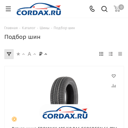
0
Главная
-
Каталог
-
Шины
-
Подбор шин
Подбор шин