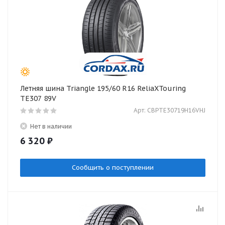
Летняя шина Triangle 195/60 R16 ReliaXTouring
TE307 89V
Арт: CBPTE30719H16VHJ
Нет в наличии
6 320
₽
Сообщить о поступлении