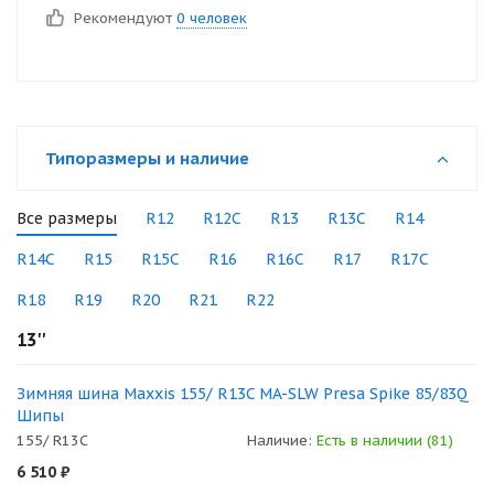
Рекомендуют
0 человек
Типоразмеры и наличие
Все размеры
R12
R12C
R13
R13C
R14
R14C
R15
R15C
R16
R16C
R17
R17C
R18
R19
R20
R21
R22
13''
Зимняя шина Maxxis 155/ R13C MA-SLW Presa Spike 85/83Q
Шипы
155/ R13C
Наличие:
Есть в наличии (81)
6 510
₽