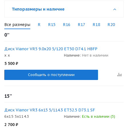
Типоразмеры и наличие
Все размеры
R
R15
R16
R17
R18
R20
0''
Диск Vianor VR5 9.0x20 5/120 ET50 D74.1 HBFP
x x
Наличие:
Нет в наличии
5 500
₽
Сообщить о поступлении
15''
Диск Vianor VR3 6x15 5/114.3 ET52.5 D73.1 SF
6x15 5x114.3
Наличие:
Есть в наличии (3)
2 700
₽