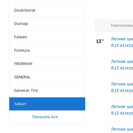
Doublestar
Dunlop
Наименова
Falken
Летние ши
13''
R13 Atrez
Formula
Летние ши
FRONWAY
R13 Atrez
GENERAL
Летние ши
General Tire
R13 Atrez
Sailun
Летние ши
R13 Atrez
Показать все
Летние ши