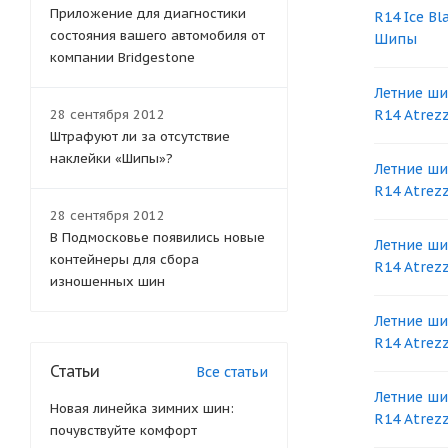
Приложение для диагностики
R14 Ice Bl
состояния вашего автомобиля от
Шипы
компании Bridgestone
Летние ши
28 сентября 2012
R14 Atrez
Штрафуют ли за отсутствие
наклейки «Шипы»?
Летние ши
R14 Atrez
28 сентября 2012
В Подмосковье появились новые
Летние ши
контейнеры для сбора
R14 Atrez
изношенных шин
Летние ши
R14 Atrez
Статьи
Все статьи
Летние ши
Новая линейка зимних шин:
R14 Atrez
почувствуйте комфорт