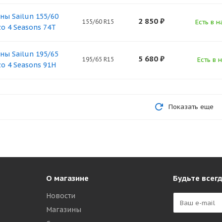
ны Sailun 155/60
2 850
₽
155/60 R15
Есть в н
zo 4 Seasons 74T
ны Sailun 195/65
5 680
₽
195/65 R15
Есть в 
zo 4 Seasons 91H
Показать еще
О магазине
Будьте всегд
Новости
Магазины