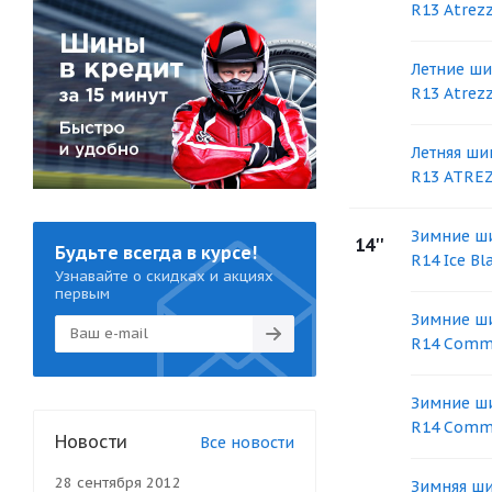
R13 Atrez
Летние ши
R13 Atrez
Летняя ши
R13 ATRE
Зимние ши
14''
Будьте всегда в курсе!
R14 Ice B
Узнавайте о скидках и акциях
первым
Зимние ши
R14 Comme
Зимние ши
R14 Comme
Новости
Все новости
28 сентября 2012
Зимняя ши