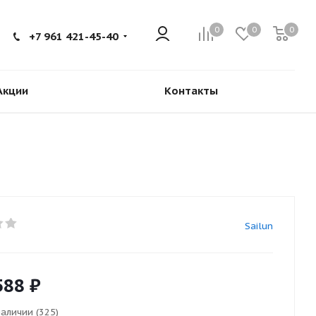
0
0
0
+7 961 421-45-40
Акции
Контакты
Sailun
588
₽
наличии (325)