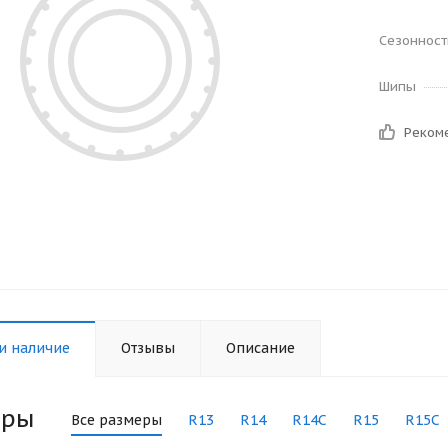
Сезонност
Шипы
Реком
и наличие
Отзывы
Описание
еры
Все размеры
R13
R14
R14C
R15
R15C