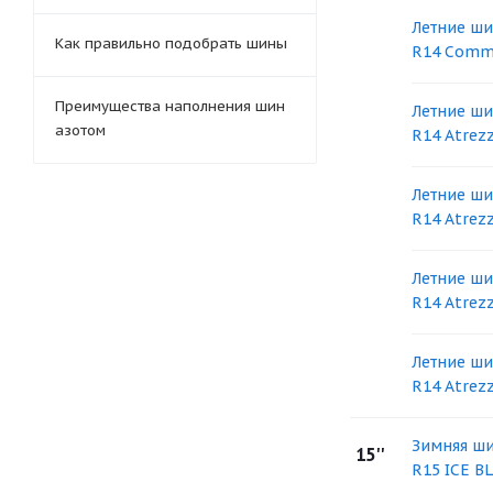
Летние ши
Как правильно подобрать шины
R14 Comme
Преимущества наполнения шин
Летние ши
азотом
R14 Atrez
Летние ши
R14 Atrez
Летние ши
R14 Atrez
Летние ши
R14 Atrez
Зимняя ши
15''
R15 ICE BL