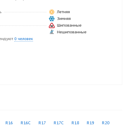
ь
Летняя
Зимняя
Шипованные
Нешипованные
ендуют
0 человек
R16
R16C
R17
R17C
R18
R19
R20