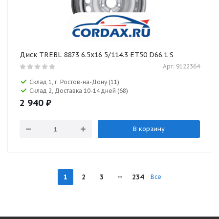
Диск TREBL 8873 6.5x16 5/114.3 ET50 D66.1 S
Арт: 9122364
Склад 1, г. Ростов-на-Дону
(11)
Склад 2, Доставка 10-14 дней
(68)
2 940
₽
В корзину
1
2
3
234
Все