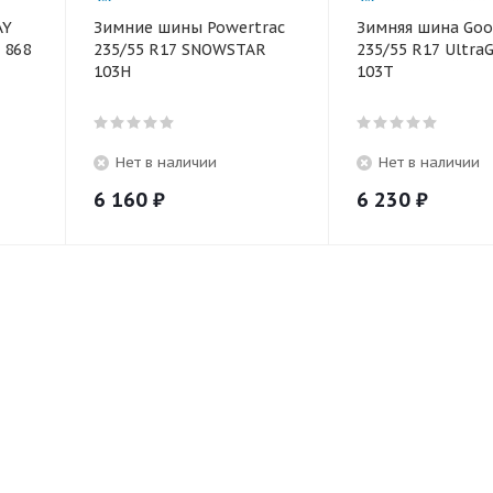
AY
Зимние шины Powertrac
Зимняя шина Goo
 868
235/55 R17 SNOWSTAR
235/55 R17 UltraG
103H
103T
Нет в наличии
Нет в наличии
6 160
₽
6 230
₽