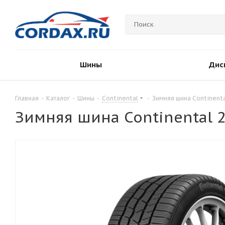
Шины
Дис
Главная
-
Каталог
-
Шины
-
Continental
-
Зимняя шина Continenta
Зимняя шина Continental 2