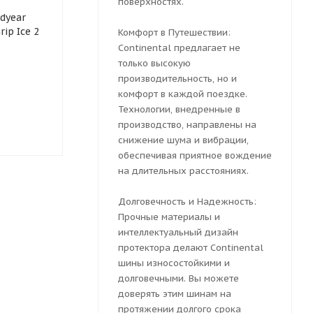
поверхностях.
dyear
Зимняя шина 235/55R17
Зимняя шина P
rip Ice 2
Grenlander Icehawke I
R17 Ice Zero
Комфорт в Путешествии:
103H
Continental предлагает не
только высокую
производительность, но и
комфорт в каждой поездке.
Нет в наличии
Нет в нали
Технологии, внедренные в
6 250
₽
производство, направлены на
6 380
₽
снижение шума и вибрации,
обеспечивая приятное вождение
на длительных расстояниях.
Долговечность и Надежность:
Прочные материалы и
интеллектуальный дизайн
протектора делают Continental
шины износостойкими и
долговечными. Вы можете
доверять этим шинам на
протяжении долгого срока