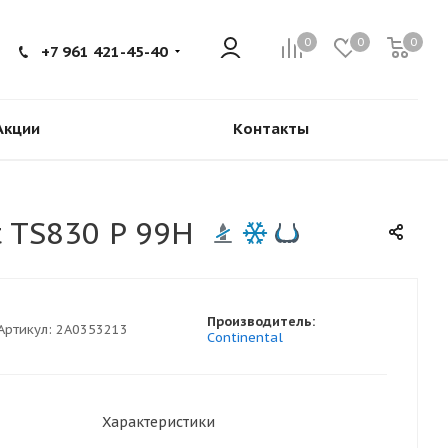
0
0
0
+7 961 421-45-40
Акции
Контакты
 TS830 P 99H
Производитель:
Артикул:
2A0353213
Continental
Характеристики