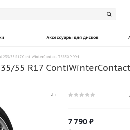
ки
Аксессуары для дисков
l 235/55 R17 ContiWinterContact TS830 P 99H
35/55 R17 ContiWinterContact
7 790
₽