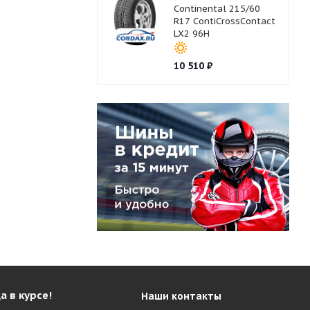
Continental 215/60
R17 ContiCrossContact
LX2 96H
10 510
₽
а в курсе!
Наши контакты