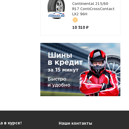
Continental 215/60
R17 ContiCrossContact
LX2 96H
10 510
₽
а в курсе!
Наши контакты