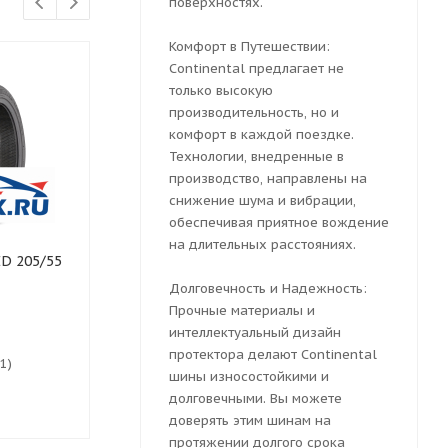
поверхностях.
Комфорт в Путешествии:
Continental предлагает не
только высокую
производительность, но и
комфорт в каждой поездке.
Технологии, внедренные в
производство, направлены на
снижение шума и вибрации,
обеспечивая приятное вождение
на длительных расстояниях.
D 205/55
Летняя шина 205/55R17
Летняя шина 
Grenlander Estrella 88 95W
Habilead HF3
Долговечность и Надежность:
Прочные материалы и
интеллектуальный дизайн
протектора делают Continental
1)
Нет в наличии
Нет в нали
шины износостойкими и
5 100
₽
5 200
₽
долговечными. Вы можете
доверять этим шинам на
протяжении долгого срока