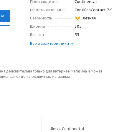
Производитель
Continental
Модель автошины
ContiEcoContact 7 S
ну
Сезонность
Летняя
Ширина
205
Высота
55
Все характеристики
ена действительна только для интернет-магазина и может
личаться от цен в розничных магазинах
Шины Continental -