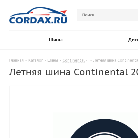
Шины
Дис
Главная
-
Каталог
-
Шины
-
Continental
-
Летняя шина Continental
Летняя шина Continental 20