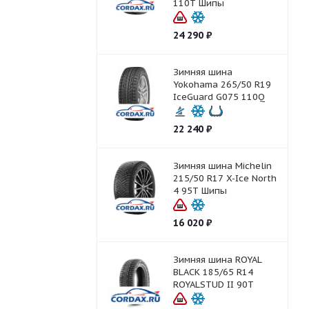
110T Шипы
24 290
₽
Зимняя шина
Yokohama 265/50 R19
IceGuard G075 110Q
22 240
₽
Зимняя шина Michelin
215/50 R17 X-Ice North
4 95T Шипы
16 020
₽
Зимняя шина ROYAL
BLACK 185/65 R14
ROYALSTUD II 90T