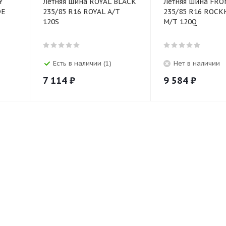
Y
Летняя шина ROYAL BLACK
Летняя шина FR
DE
235/85 R16 ROYAL A/T
235/85 R16 ROC
120S
M/T 120Q
Есть в наличии (1)
Нет в наличии
7 114
₽
9 584
₽