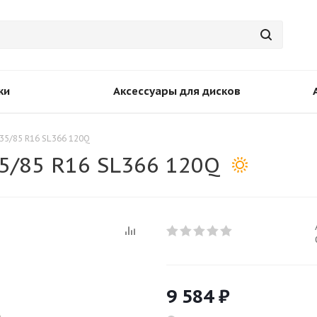
ки
Аксессуары для дисков
35/85 R16 SL366 120Q
/85 R16 SL366 120Q
9 584
₽