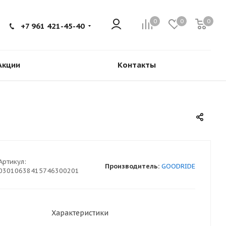
0
0
0
+7 961 421-45-40
Акции
Контакты
Артикул:
Производитель:
GOODRIDE
03010638415746300201
Характеристики