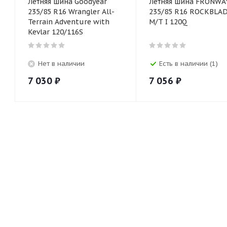
Летняя шина Goodyear
Летняя шина FRONWA
235/85 R16 Wrangler All-
235/85 R16 ROCKBLA
Terrain Adventure with
M/T I 120Q
Kevlar 120/116S
Нет в наличии
Есть в наличии (1)
7 030
₽
7 056
₽