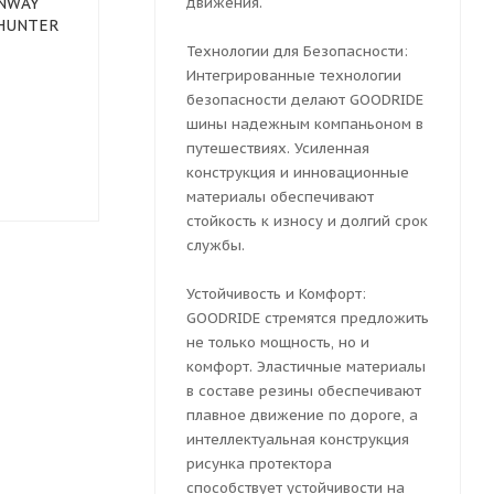
ONWAY
Летняя шина LT235/85R16
движения.
Летняя шина
KHUNTER
Grenlander Predator M/T
235/85 R16 
120/116Q
120/116S
Технологии для Безопасности:
Интегрированные технологии
безопасности делают GOODRIDE
шины надежным компаньоном в
Есть в наличии (41)
Нет в нали
путешествиях. Усиленная
9 700
₽
конструкция и инновационные
10 000
₽
материалы обеспечивают
стойкость к износу и долгий срок
службы.
Устойчивость и Комфорт:
GOODRIDE стремятся предложить
не только мощность, но и
комфорт. Эластичные материалы
в составе резины обеспечивают
плавное движение по дороге, а
интеллектуальная конструкция
рисунка протектора
способствует устойчивости на