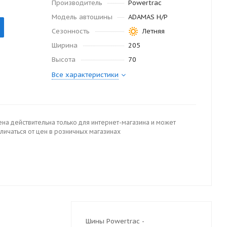
Производитель
Powertrac
Модель автошины
ADAMAS H/P
Сезонность
Летняя
Ширина
205
Высота
70
Все характеристики
ена действительна только для интернет-магазина и может
личаться от цен в розничных магазинах
Шины Powertrac -