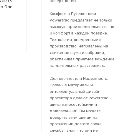
/70R15
Летняя шина Bars 205/70
поверхностях.
Летняя шина
ro One
R15 SOLARFLEXX 96H
205/70 R15 B
Комфорт в Путешествии:
Powertrac предлагает не только
высокую производительность, но
Есть в наличии (4)
Нет в нали
и комфорт в каждой поездке.
Технологии, внедренные в
4 570
₽
4 570
₽
производство, направлены на
снижение шума и вибрации,
обеспечивая приятное вождение
на длительных расстояниях.
Долговечность и Надежность:
Прочные материалы и
интеллектуальный дизайн
протектора делают Powertrac
шины износостойкими и
долговечными. Вы можете
доверять этим шинам на
протяжении долгого срока
службы, зная, что они не