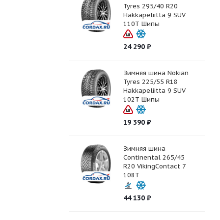
Tyres 295/40 R20
Hakkapeliitta 9 SUV
110T Шипы
24 290
₽
Зимняя шина Nokian
Tyres 225/55 R18
Hakkapeliitta 9 SUV
102T Шипы
19 390
₽
Зимняя шина
Continental 265/45
R20 VikingContact 7
108T
44 130
₽