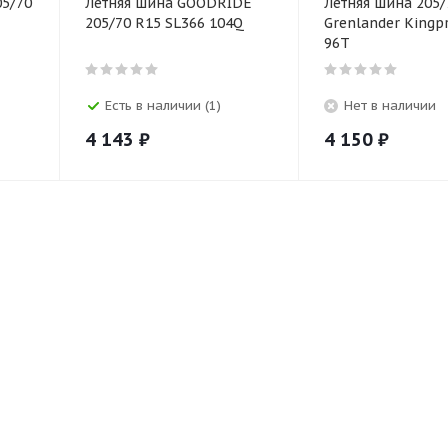
05/70
Летняя шина GOODRIDE
Летняя шина 205
205/70 R15 SL366 104Q
Grenlander Kingp
96T
Есть в наличии (1)
Нет в наличии
4 143
₽
4 150
₽