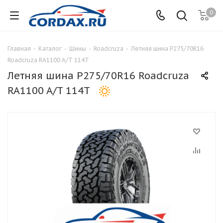
0
Главная
-
Каталог
-
Шины
-
Roadcruza
-
Летняя шина P275/70R16
Roadcruza RA1100 A/T 114T
Летняя шина P275/70R16 Roadcruza
RA1100 A/T 114T