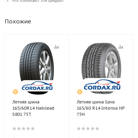
Что означают эти цифры?
?
Похожие
Летняя шина
Летняя шина Sava
165/60R14 Habilead
165/60 R14 Intensa HP
S801 75T
75H