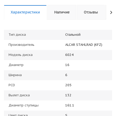
Характеристики
Наличие
Отзывы
К
Тип диска
Стальной
Производитель
ALCAR STAHLRAD (KFZ)
Модель диска
6024
Диаметр
16
Ширина
6
PCD
205
Вылет диска
132
Диаметр ступицы
161.1
Цвет диска
S