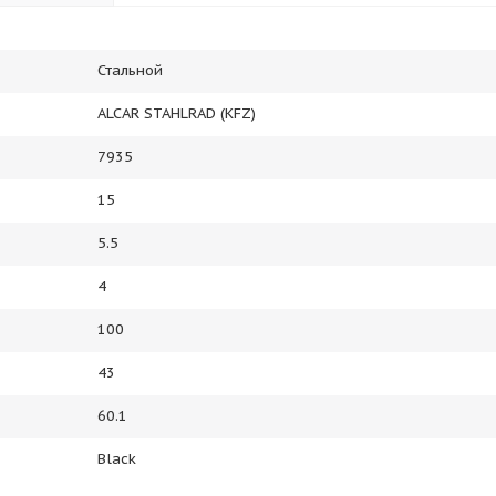
Стальной
ALCAR STAHLRAD (KFZ)
7935
15
5.5
4
100
43
60.1
Black