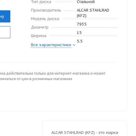
Тип диска
Стальной
Производитель
ALCAR STAHLRAD
(KFZ)
ну
Модель диска
7935
Диаметр
15
Ширина
5.5
Все характеристики
ена действительна только для интернет-магазина и может
личаться от цен в розничных магазинах
ALCAR STAHLRAD (KFZ) - это марка