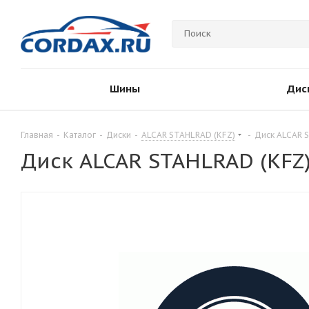
Шины
Дис
Главная
-
Каталог
-
Диски
-
ALCAR STAHLRAD (KFZ)
-
Диск ALCAR S
Диск ALCAR STAHLRAD (KFZ)