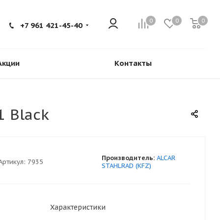
0
0
0
+7 961 421-45-40
Акции
Контакты
1 Black
Производитель:
ALCAR
Артикул:
7935
STAHLRAD (KFZ)
Характеристики