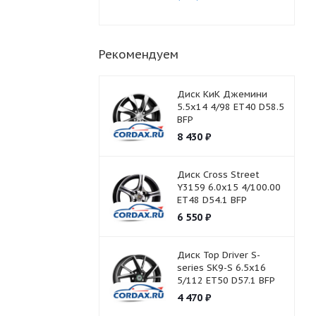
Рекомендуем
Диск КиК Джемини
5.5x14 4/98 ET40 D58.5
BFP
8 430
₽
Диск Cross Street
Y3159 6.0x15 4/100.00
ET48 D54.1 BFP
6 550
₽
Диск Top Driver S-
series SK9-S 6.5x16
5/112 ET50 D57.1 BFP
4 470
₽