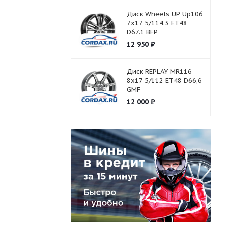
Диск Wheels UP Up106
7x17 5/114.3 ET48
D67.1 BFP
12 950
₽
Диск REPLAY MR116
8x17 5/112 ET48 D66,6
GMF
12 000
₽