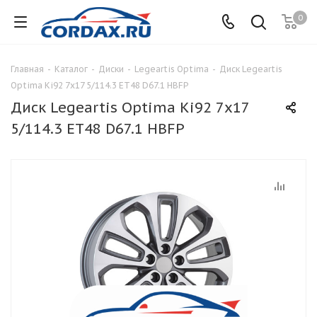
0
Главная
-
Каталог
-
Диски
-
Legeartis Optima
-
Диск Legeartis
Optima Ki92 7x17 5/114.3 ET48 D67.1 HBFP
Диск Legeartis Optima Ki92 7x17
5/114.3 ET48 D67.1 HBFP