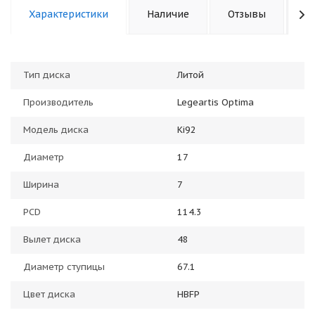
Характеристики
Наличие
Отзывы
К
Тип диска
Литой
Производитель
Legeartis Optima
Модель диска
Ki92
Диаметр
17
Ширина
7
PCD
114.3
Вылет диска
48
Диаметр ступицы
67.1
Цвет диска
HBFP