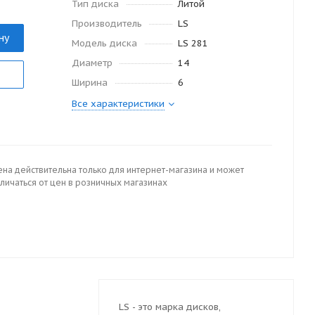
Тип диска
Литой
Производитель
LS
ну
Модель диска
LS 281
Диаметр
14
Ширина
6
Все характеристики
ена действительна только для интернет-магазина и может
личаться от цен в розничных магазинах
LS - это марка дисков,