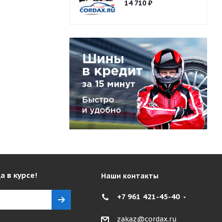
14 710
₽
а в курсе!
Наши контакты
+7 961 421-45-40
zakaz@cordax.ru