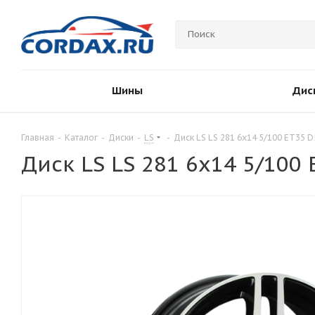
Шины
Дис
Главная
-
Каталог
-
Диски
-
LS
-
Диск LS LS 281 6x14 5/100 ET35 D
Диск LS LS 281 6x14 5/100 