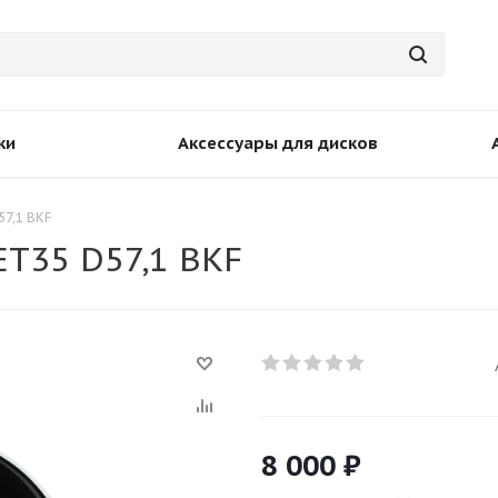
ки
Аксессуары для дисков
57,1 BKF
ET35 D57,1 BKF
8 000
₽