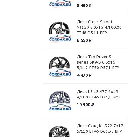
8 430
₽
Диск Cross Street
Y3159 6.0x15 4/100.00
ET48 D54.1 BFP
6 550
₽
Диск Top Driver S-
series SK9-S 6.5x16
5/112 ET50 D57.1 BFP
4 470
₽
Диск LS LS 477 6x15
4/100 ET45 D73,1 GMF
10 300
₽
Диск Скад KL-372 7x17
5/110 ET46 D63.35 BFP