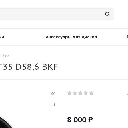
ки
Аксессуары для дисков
8,6 BKF
T35 D58,6 BKF
8 000
₽