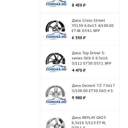
8 430
₽
Диск Cross Street
Y3159 6.0x15 4/100.00
ET48 D54.1 BFP
6 550
₽
Диск Top Driver S-
series SK9-S 6.5x16
5/112 ET50 D57.1 BFP
4 470
₽
Диск Dezent TZ 7.5x17
5/108.00 ET50 D63.4 S
9 980
₽
Диск REPLAY GN23
6,5x16 5/115 ET41
D70,1 S