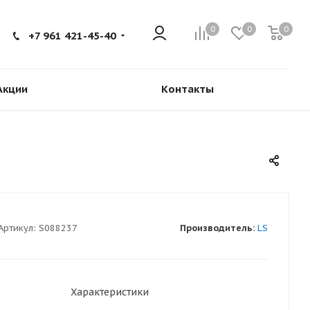
0
0
0
+7 961 421-45-40
Акции
Контакты
Артикул:
S088237
Производитель:
LS
Характеристики