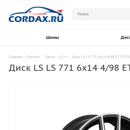
Шины
Дис
Главная
-
Каталог
-
Диски
-
LS
-
Диск LS LS 771 6x14 4/98 ET35 D5
Диск LS LS 771 6x14 4/98 E