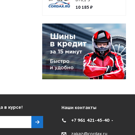
10 185
₽
а в курсе!
Наши контакты
+7 961 421-45-40
zakaz@cordax.ru