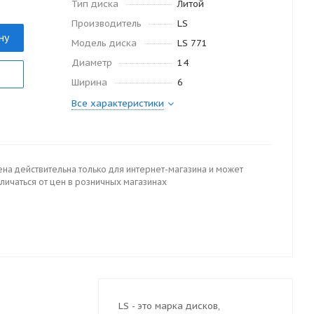
Тип диска
Литой
Производитель
LS
ну
Модель диска
LS 771
Диаметр
14
Ширина
6
Все характеристики
ена действительна только для интернет-магазина и может
личаться от цен в розничных магазинах
LS - это марка дисков,