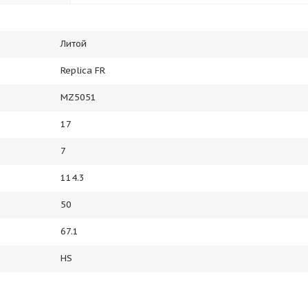
Литой
Replica FR
MZ5051
17
7
114.3
50
67.1
HS