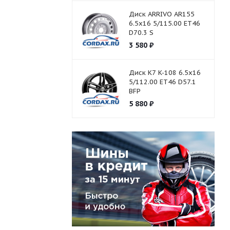
Диск ARRIVO AR155
6.5x16 5/115.00 ET46
D70.3 S
3 580
₽
Диск K7 K-108 6.5x16
5/112.00 ET46 D57.1
BFP
5 880
₽