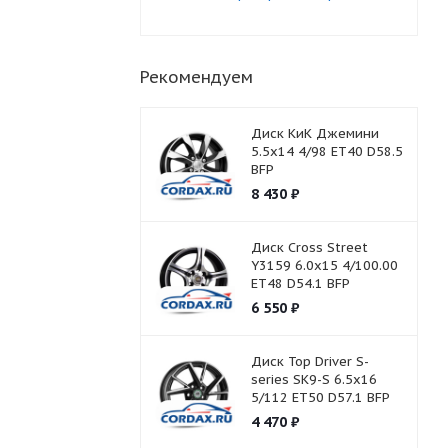
Рекомендуем
Диск КиК Джемини
5.5x14 4/98 ET40 D58.5
BFP
8 430
₽
Диск Cross Street
Y3159 6.0x15 4/100.00
ET48 D54.1 BFP
6 550
₽
Диск Top Driver S-
series SK9-S 6.5x16
5/112 ET50 D57.1 BFP
4 470
₽