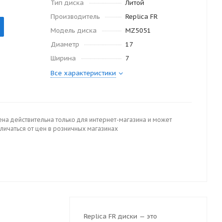
Тип диска
Литой
Производитель
Replica FR
Модель диска
MZ5051
Диаметр
17
Ширина
7
Все характеристики
ена действительна только для интернет-магазина и может
личаться от цен в розничных магазинах
Replica FR диски — это