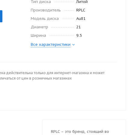
Тип диска
Литой
Производитель
RPLC
Модель диска
Au81
Диаметр
21
Ширина
9.5
Все характеристики
ена действительна только для интернет-магазина и может
личаться от цен в розничных магазинах
RPLC – это бренд, стоящий во