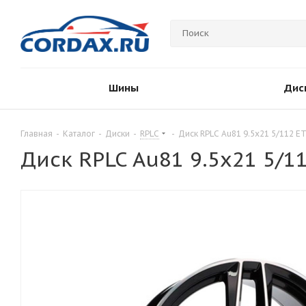
Шины
Дис
Главная
-
Каталог
-
Диски
-
RPLC
-
Диск RPLC Au81 9.5x21 5/112 E
Диск RPLC Au81 9.5x21 5/1