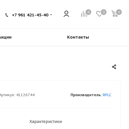
0
0
0
+7 961 421-45-40
Акции
Контакты
Артикул:
41126744
Производитель:
RPLC
Характеристики