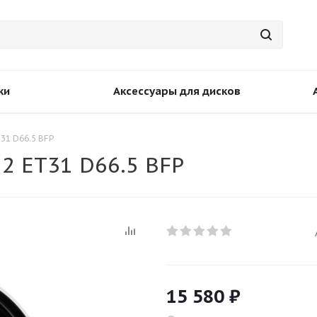
ки
Аксессуары для дисков
T31 D66.5 BFP
12 ET31 D66.5 BFP
15 580
₽