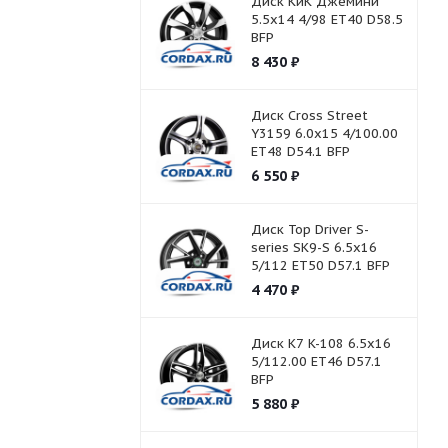
Диск КиК Джемини
5.5x14 4/98 ET40 D58.5
BFP
8 430
₽
Диск Cross Street
Y3159 6.0x15 4/100.00
ET48 D54.1 BFP
6 550
₽
Диск Top Driver S-
series SK9-S 6.5x16
5/112 ET50 D57.1 BFP
4 470
₽
Диск K7 K-108 6.5x16
5/112.00 ET46 D57.1
BFP
5 880
₽