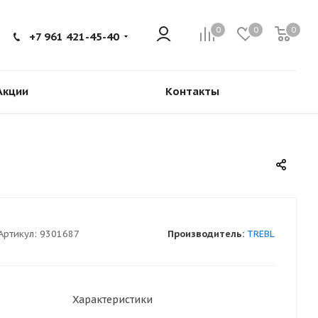
0
0
0
+7 961 421-45-40
Акции
Контакты
Артикул:
9301687
Производитель:
TREBL
Характеристики