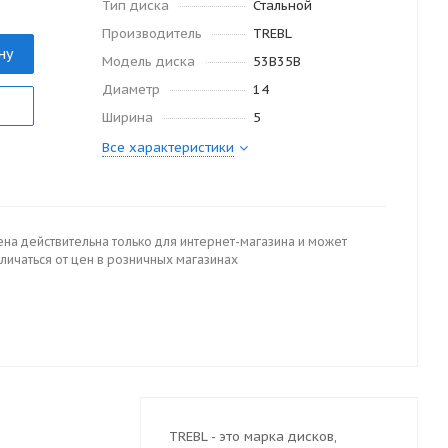
Тип диска
Стальной
Производитель
TREBL
ну
Модель диска
53B35B
Диаметр
14
Ширина
5
Все характеристики
ена действительна только для интернет-магазина и может
личаться от цен в розничных магазинах
TREBL - это марка дисков,