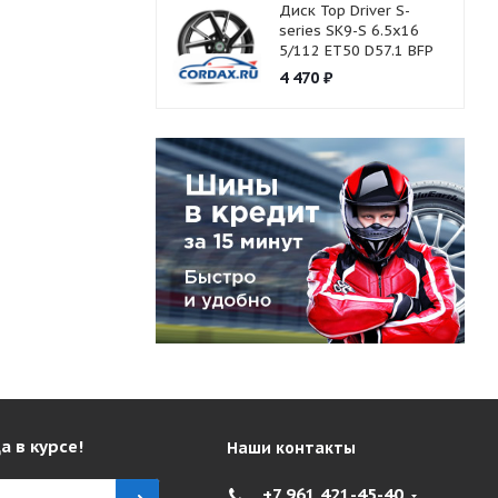
Диск Top Driver S-
series SK9-S 6.5x16
5/112 ET50 D57.1 BFP
4 470
₽
а в курсе!
Наши контакты
+7 961 421-45-40