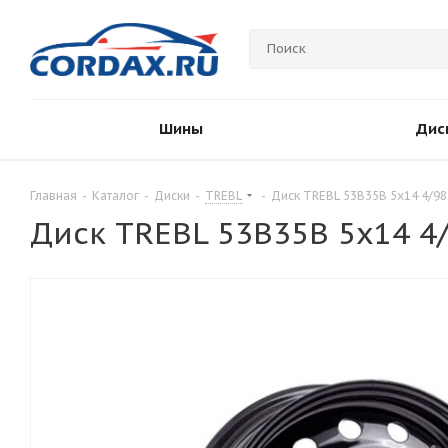
Шины
Дис
Главная
-
Каталог
-
Диски
-
TREBL
-
Диск TREBL 53B35B 5x14 4/98
Диск TREBL 53B35B 5x14 4/