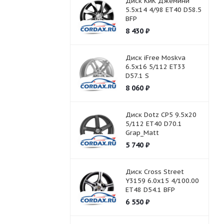
Диск КиК Джемини
5.5x14 4/98 ET40 D58.5
BFP
8 430
₽
Диск iFree Moskva
6.5x16 5/112 ET33
D57.1 S
8 060
₽
Диск Dotz CP5 9.5x20
5/112 ET40 D70.1
Grap_Matt
5 740
₽
Диск Cross Street
Y3159 6.0x15 4/100.00
ET48 D54.1 BFP
6 550
₽