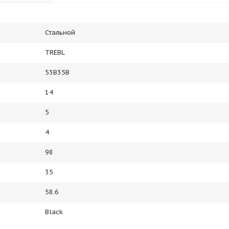
Стальной
TREBL
53B35B
14
5
4
98
35
58.6
Black