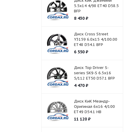
Диск КиК Джемини
5.5x14 4/98 ET40 D58.5
BFP
8 430
₽
Диск Cross Street
Y3159 6.0x15 4/100.00
ET48 D54.1 BFP
6 550
₽
Диск Top Driver S-
series SK9-S 6.5x16
5/112 ET50 D57.1 BFP
4 470
₽
Диск КиК Меандр-
Оригинал 6x16 4/100
ET49 D54.1 HB
11 120
₽