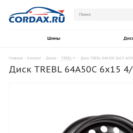
Шины
Дис
Главная
-
Каталог
-
Диски
-
TREBL
-
Диск TREBL 64A50C 6x15 4/10
Диск TREBL 64A50C 6x15 4/