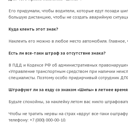
Его придумали, чтобы водители, которые едут позади шип
большую дистанцию, чтобы не создать аварийную ситуац
Куда клеить этот знак?
Наклеить его можно в любое место автомобиля. Главное, 
Есть ли все-таки штраф за отсутствие знака?
В ПДД и Кодексе РФ об административных правонарушениях
«Управление транспортным средством при наличии неиспр
специалисты. Поэтому особо придирчивый сотрудник ДПС 
Штрафуют ли за езду со знаком «Шипы» в летнее время
Будьте спокойны, за наклейку летом вас никто штрафова
Чтобы не тратить нервы на страх «вдруг все-таки оштраф
телефону: +7 (000) 000-00-10.