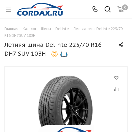
0
Главная
-
Каталог
-
Шины
-
Delinte
-
Летняя шина Delinte 225/70
R16 DH7 SUV 103H
Летняя шина Delinte 225/70 R16
DH7 SUV 103H