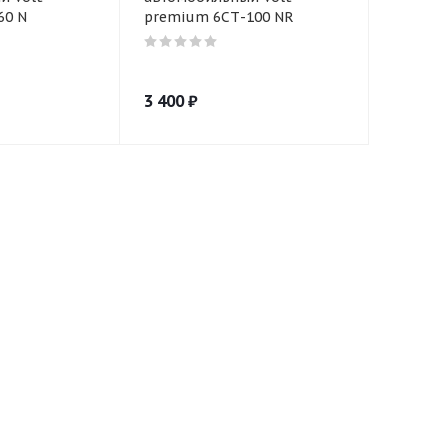
60 N
premium 6СТ-100 NR
3 400
₽