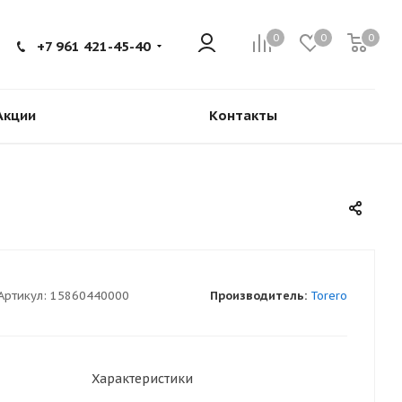
0
0
0
+7 961 421-45-40
Акции
Контакты
Артикул:
15860440000
Производитель:
Torero
Характеристики