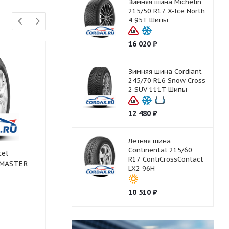
Зимняя шина Michelin
215/50 R17 X-Ice North
4 95T Шипы
16 020
₽
Зимняя шина Cordiant
245/70 R16 Snow Cross
2 SUV 111T Шипы
12 480
₽
Летняя шина
Continental 215/60
el
Зимняя шина CORDIANT
Зимняя шин
R17 ContiCrossContact
DMASTER
205/70 R15
205/70 R15 
LX2 96H
SNOW_CROSS_2_SUV 100T
PW-2 100T
10 510
₽
Есть в наличии (1)
Нет в нали