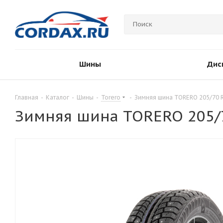
Шины
Дис
Главная
-
Каталог
-
Шины
-
Torero
-
Зимняя шина TORERO 205/70 
Зимняя шина TORERO 205/