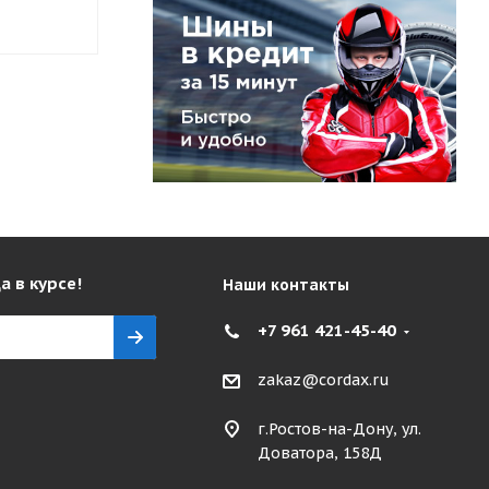
6 075
₽
6 213
₽
а в курсе!
Наши контакты
+7 961 421-45-40
zakaz@cordax.ru
г.Ростов-на-Дону, ул.
Доватора, 158Д