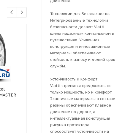
движения.
Технологии для Безопасности:
Интегрированные технологии
безопасности делают Viatti
шины надежным компаньоном в
путешествиях. Усиленная
конструкция и инновационные
материалы обеспечивают
стойкость к износу и долгий срок
службы.
Устойчивость и Комфорт:
Viatti стремятся предложить не
el
Зимняя шина CORDIANT
Зимняя шин
только мощность, но и комфорт.
DMASTER
205/70 R15
205/70 R15 M
Эластичные материалы в составе
SNOW_CROSS_2_SUV 100T
резины обеспечивают плавное
движение по дороге, а
интеллектуальная конструкция
рисунка протектора
Есть в наличии (1)
Есть в нали
способствует устойчивости на