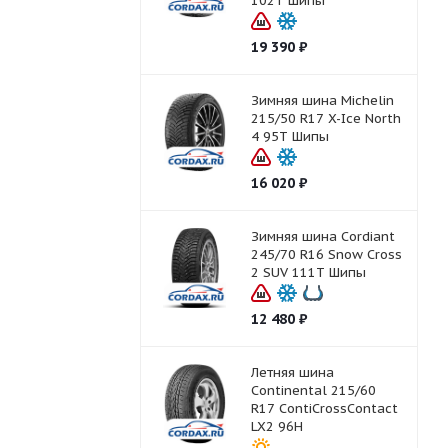
102T Шипы
19 390
₽
Зимняя шина Michelin
215/50 R17 X-Ice North
4 95T Шипы
16 020
₽
Зимняя шина Cordiant
245/70 R16 Snow Cross
2 SUV 111T Шипы
12 480
₽
Летняя шина
Continental 215/60
R17 ContiCrossContact
LX2 96H