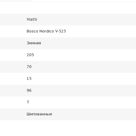
Viatti
Bosco Nordico V-523
Зимняя
205
70
15
96
T
Шипованные