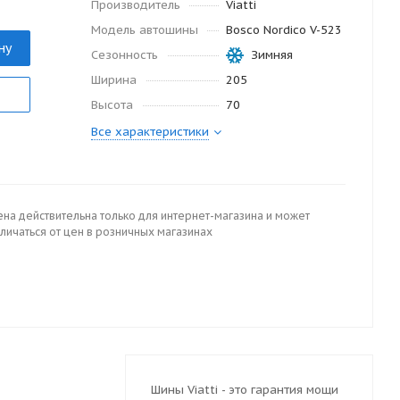
Производитель
Viatti
Модель автошины
Bosco Nordico V-523
ну
Сезонность
Зимняя
Ширина
205
Высота
70
Все характеристики
ена действительна только для интернет-магазина и может
личаться от цен в розничных магазинах
Шины Viatti - это гарантия мощи