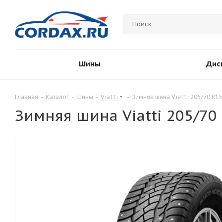
Шины
Дис
Главная
-
Каталог
-
Шины
-
Viatti
-
Зимняя шина Viatti 205/70 R1
Зимняя шина Viatti 205/70