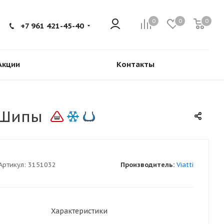
0
0
0
+7 961 421-45-40
Акции
Контакты
T Шипы
Артикул:
3151032
Производитель:
Viatti
Характеристики