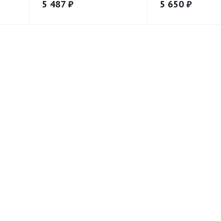
5 487
₽
5 650
₽