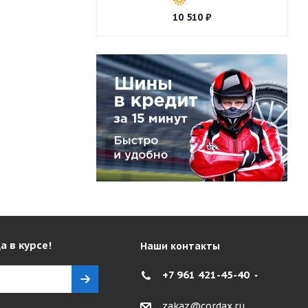
10 510
₽
а в курсе!
Наши контакты
+7 961 421-45-40
zakaz@cordax.ru