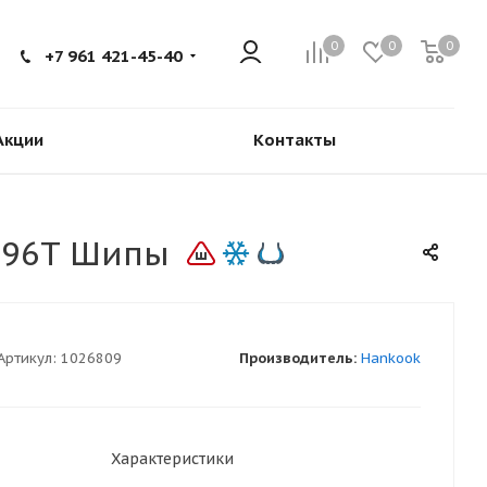
0
0
0
+7 961 421-45-40
Акции
Контакты
A 96T Шипы
Артикул:
1026809
Производитель:
Hankook
Характеристики