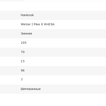
Hankook
Winter I Pike X W429A
Зимняя
205
70
15
96
T
Шипованные