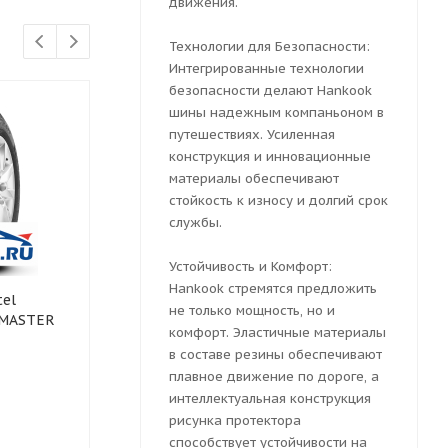
движения.
Технологии для Безопасности:
Интегрированные технологии
безопасности делают Hankook
шины надежным компаньоном в
путешествиях. Усиленная
конструкция и инновационные
материалы обеспечивают
стойкость к износу и долгий срок
службы.
Устойчивость и Комфорт:
Hankook стремятся предложить
el
Зимняя шина CORDIANT
Зимняя шин
не только мощность, но и
DMASTER
205/70 R15
205/70 R15 M
комфорт. Эластичные материалы
SNOW_CROSS_2_SUV 100T
в составе резины обеспечивают
плавное движение по дороге, а
интеллектуальная конструкция
рисунка протектора
Есть в наличии (1)
Есть в нали
способствует устойчивости на