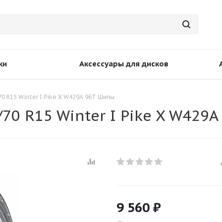
ки
Аксессуары для дисков
0 R15 Winter I Pike X W429A 96T Шипы
70 R15 Winter I Pike X W429
9 560
₽