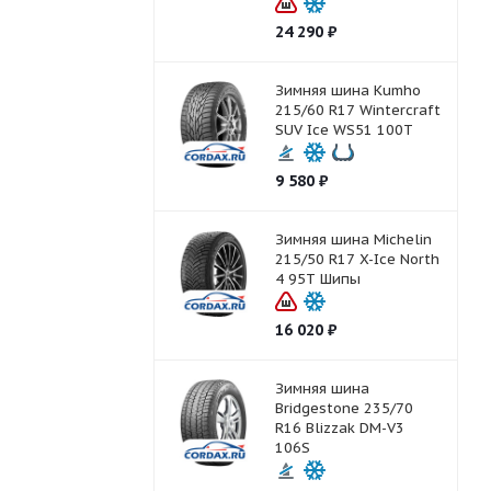
24 290
₽
Зимняя шина Kumho
215/60 R17 Wintercraft
SUV Ice WS51 100T
9 580
₽
Зимняя шина Michelin
215/50 R17 X-Ice North
4 95T Шипы
16 020
₽
Зимняя шина
Bridgestone 235/70
R16 Blizzak DM-V3
106S