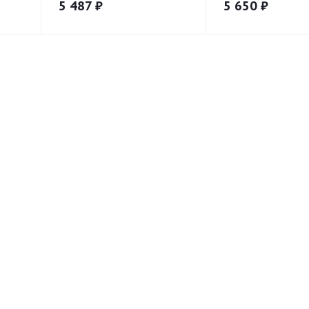
5 487
₽
5 650
₽